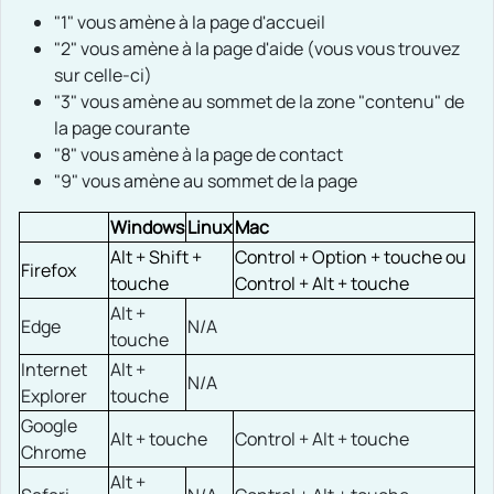
"1" vous amène à la page d'accueil
"2" vous amène à la page d'aide (vous vous trouvez
sur celle-ci)
"3" vous amène au sommet de la zone "contenu" de
la page courante
"8" vous amène à la page de contact
"9" vous amène au sommet de la page
Windows
Linux
Mac
Alt + Shift +
Control + Option + touche ou
Firefox
touche
Control + Alt + touche
Alt +
Edge
N/A
touche
Internet
Alt +
N/A
Explorer
touche
Google
Alt + touche
Control + Alt + touche
Chrome
Alt +